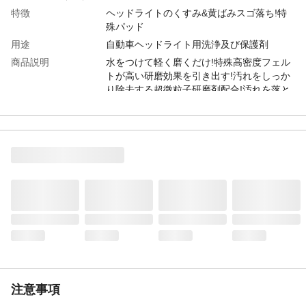
特徴
ヘッドライトのくすみ&黄ばみスゴ落ち!特
殊パッド
用途
自動車ヘッドライト用洗浄及び保護剤
商品説明
水をつけて軽く磨くだけ!特殊高密度フェル
トが高い研磨効果を引き出す!汚れをしっか
り除去する超微粒子研磨剤配合!汚れを落と
すと同時に透明保護コーティング。透明感
が続く!くすみ、黄ばみを防ぐ紫外線吸収剤
配合!
内容量
2個
材質
ポリエチレンスポンジ、ポリエステルフェ
ルト
付属品／セット内容
なし
使用上の注意
子供の手の届く所、直射日光の当たる所、
温度が40℃以上になる所、車内に置かな
い。
生産国
日本
注意事項