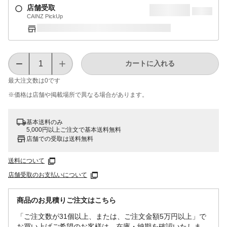
店舗受取
CAINZ PickUp
カートに入れる
最大注文数は
0
です
※価格は​店舗や​掲載場所で​異なる​場合が​あります。
基本送料のみ
5,000円以上ご注文で基本送料無料
店舗での受取は送料無料
送料について
店舗受取のお支払いについて
商品のお見積りご注文はこちら
「ご注文数が31個以上、または、ご注文金額5万円以上」で
お買い上げご希望のお客様は、在庫・納期を確認いたしま