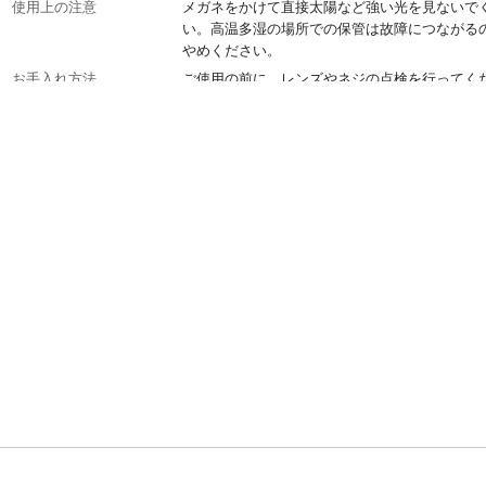
使用上の注意
メガネをかけて直接太陽など強い光を見ないで
い。高温多湿の場所での保管は故障につながる
やめください。
お手入れ方法
ご使用の前に、レンズやネジの点検を行ってく
い。汚れたときは水で洗い流して柔らかい布で
ってください。メガネ専用の洗剤もご使用いた
す。
レンズの材質
ポリカーボネート
レンズ枠材質
ポリカーボネート
紫外線カット率
99.90%
紫外線透過率
0.10%