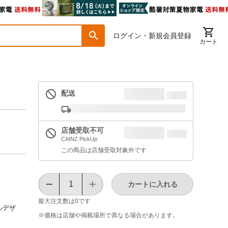
ログイン・新規会員登録
カート
配送
店舗受取不可
CAINZ PickUp
この商品は店舗受取対象外です
カートに入れる
最大注文数は
0
です
ルデザ
※価格は​店舗や​掲載場所で​異なる​場合が​あります。