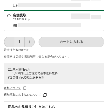
店舗受取
CAINZ PickUp
カートに入れる
最大注文数は
0
です
※価格は​店舗や​掲載場所で​異なる​場合が​あります。
基本送料のみ
5,000円以上ご注文で基本送料無料
店舗での受取は送料無料
送料について
店舗受取のお支払いについて
商品のお見積りご注文はこちら