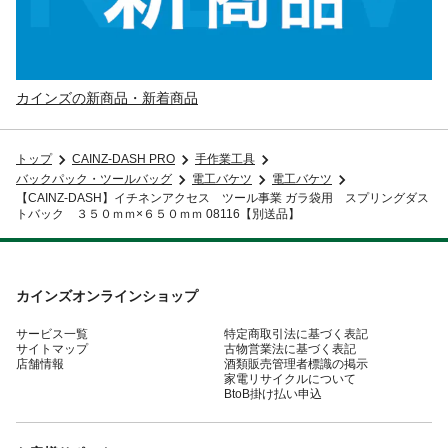
カインズの新商品・新着商品
トップ
CAINZ-DASH PRO
手作業工具
バックパック・ツールバッグ
電工バケツ
電工バケツ
【CAINZ-DASH】イチネンアクセス ツール事業 ガラ袋用 スプリングダス
トバック ３５０ｍｍ×６５０ｍｍ 08116【別送品】
カインズオンラインショップ
サービス一覧
特定商取引法に基づく表記
サイトマップ
古物営業法に基づく表記
店舗情報
酒類販売管理者標識の掲示
家電リサイクルについて
BtoB掛け払い申込