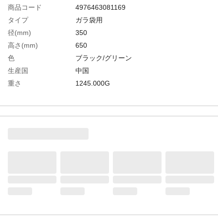
商品コード
4976463081169
タイプ
ガラ袋用
径(mm)
350
高さ(mm)
650
色
ブラック/グリーン
生産国
中国
重さ
1245.000G
材質1
本体：ポリエステル
材質2
バンド：ポリプロピレン
材質3
スプリンング：ワイヤー鋼鉄線
材質4
バックル：ポリプロピレン