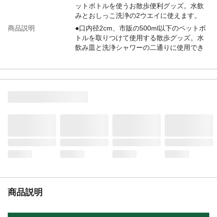
ットボトルを使うお散歩便利グッズ。水飲
みとおしっこ洗浄の2ウエイに使えます。
商品説明
●口内径2cm、市販の500ml以下のペットボ
トルを取りつけて使用する散歩グッズ。水
飲み皿と洗浄シャワーの二通りに使用でき
る。●トレーを倒せば水飲み皿として散歩中
の水分補給が簡単にできる。●シャワーキャ
ップをはずせばおしっこの洗い流しのシャ
ワーになる。
容量
1個
原材料
ポリエチレン
耐熱／耐冷温度
80/-15
（℃）
使用上の注意
使用前にパッケージ類に記載されている
「取扱説明書」等を必ずお読みください。
生産国
日本
商品説明