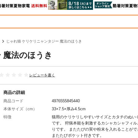
じゃれ猫 ケリケリニャンタジー 魔法のほうき
 魔法のほうき
レビューを書く
商品の詳細
商品コード
4976555845440
本体サイズ（cm）
33×7.5×厚み4.5cm
特徴
猫用のケリケリしやすいサイズとカタチのぬい
です。 狩猟本能を刺激するカシャカシャフィル
りです。 またたびの実や粉末を入れることがで
またたびポケット付きです。