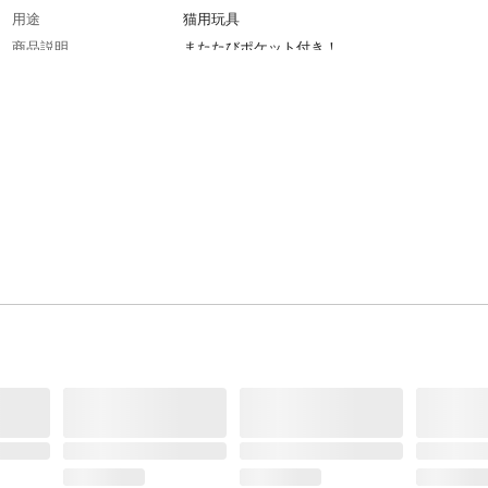
用途
猫用玩具
商品説明
またたびポケット付き！
原材料
本体:コットン 中わた:ポリエステル カシャカシ
ィルム:ポリプロピレン
生産国
ベトナム
重量
0.05
対象動物
猫用