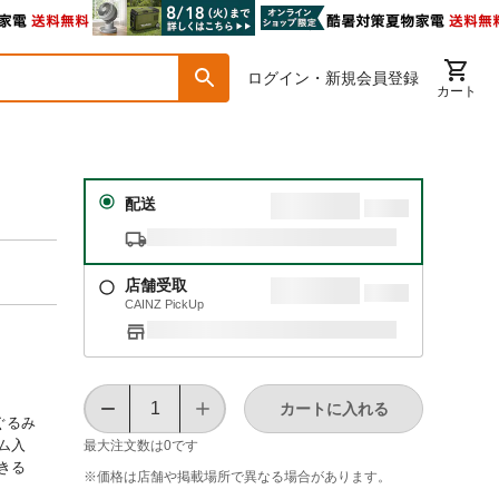
ログイン・新規会員登録
カート
配送
店舗受取
CAINZ PickUp
カートに入れる
ぐるみ
ム入
最大注文数は
0
です
きる
※価格は​店舗や​掲載場所で​異なる​場合が​あります。