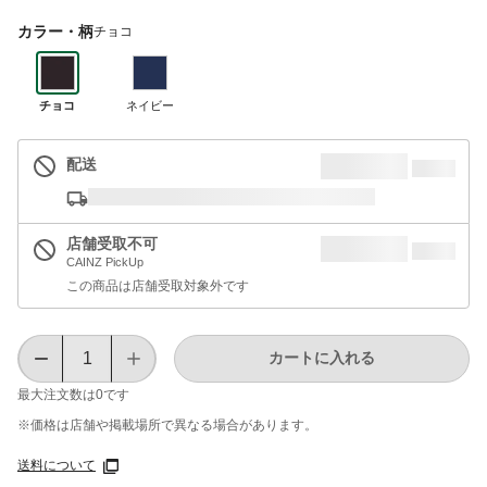
カラー・柄
チョコ
チョコ
ネイビー
配送
店舗受取不可
CAINZ PickUp
この商品は店舗受取対象外です
カートに入れる
最大注文数は
0
です
※価格は​店舗や​掲載場所で​異なる​場合が​あります。
送料について