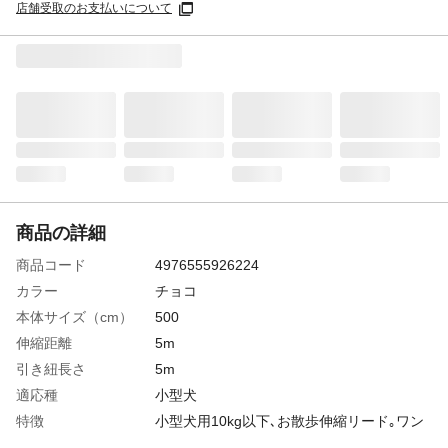
店舗受取のお支払いについて
商品の詳細
商品コード
4976555926224
カラー
チョコ
本体サイズ（cm）
500
伸縮距離
5m
引き紐長さ
5m
適応種
小型犬
特徴
小型犬用10kg以下､お散歩伸縮リード｡ワン
タッチのリール式｡ヒモ長さ5.0m｡