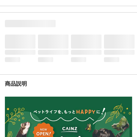
お手入れ・保管方法
●取扱説明書をよく読んで記載事項をお守り
ください。 ●使用後は清潔にして、幼児や
子供、ペットの手の届かないところに保管
してください。 ●直射日光・高温多湿の場
所を避けて保管してください。
生産国
中国
体重目安
10kg以下
紐のタイプ
丸紐
重量
195
商品説明