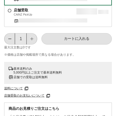
店舗受取
CAINZ PickUp
カートに入れる
最大注文数は
0
です
※価格は​店舗や​掲載場所で​異なる​場合が​あります。
基本送料のみ
5,000円以上ご注文で基本送料無料
店舗での受取は送料無料
送料について
店舗受取のお支払いについて
商品のお見積りご注文はこちら