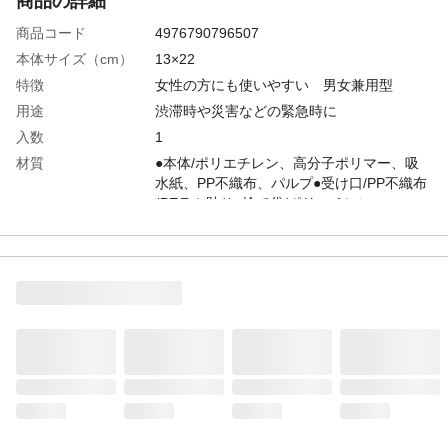
商品の詳細
商品コード
4976790796507
本体サイズ（cm）
13×22
特徴
女性の方にも使いやすい 男女兼用型
用途
渋滞時や災害などの緊急時に
入数
1
材質
●本体/ポリエチレン、高分子ポリマー、吸
水紙、PP不織布、パルプ●受け口/PP不織布
(PEラミ貼り●捨て袋/ポリエチレン
生産国
中国
重量
32g