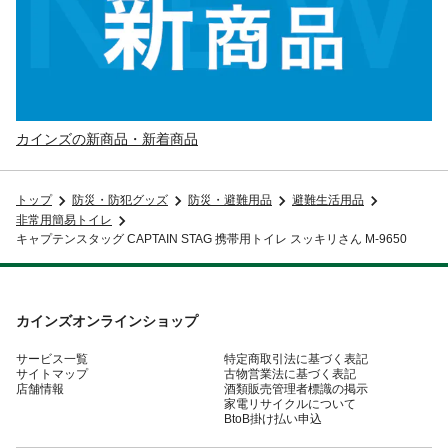
カインズの新商品・新着商品
トップ
防災・防犯グッズ
防災・避難用品
避難生活用品
非常用簡易トイレ
キャプテンスタッグ CAPTAIN STAG 携帯用トイレ スッキリさん M-9650
カインズオンラインショップ
サービス一覧
特定商取引法に基づく表記
サイトマップ
古物営業法に基づく表記
店舗情報
酒類販売管理者標識の掲示
家電リサイクルについて
BtoB掛け払い申込