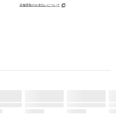
店舗受取のお支払いについて
きる、
付き。
ュネッ
ます。
エステ
ギーで
コリを
置いて
●フレ
ま放置
拭き取