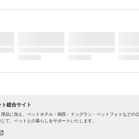
ってください。
生産国
中国
タイヤ
四輪
使用頭数目安
2頭
重量
11kg
ペット総合サイト
用品に加え、ペットホテル・病院・ドッグラン・ペットフォトなどの公式
通じて、ペットとの暮らしをサポートいたします。