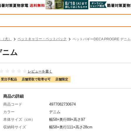
ト（犬）
ペットキャリー・ペットバック
ペットバギーDECA PROGRE デニム
デニム
レビューを書く
受注手配品
店舗受取で取寄せ可
店舗限定
商品の詳細
商品コード
4977082730674
カラー
デニム
本体サイズ（cm）
幅58×奥行89×高さ97
収納時サイズ
幅58×奥行111×高さ28cm