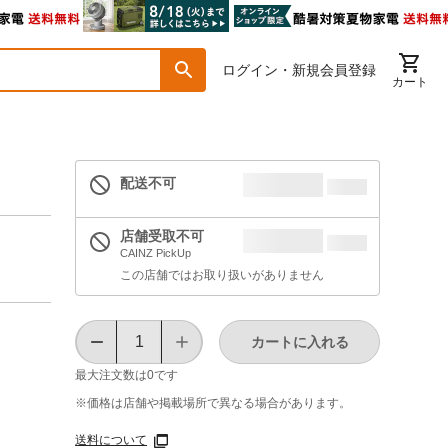
ログイン・新規会員登録
カート
配送不可
店舗受取不可
CAINZ PickUp
この店舗ではお取り扱いがありません
カートに入れる
最大注文数は
0
です
※価格は​店舗や​掲載場所で​異なる​場合が​あります。
送料について