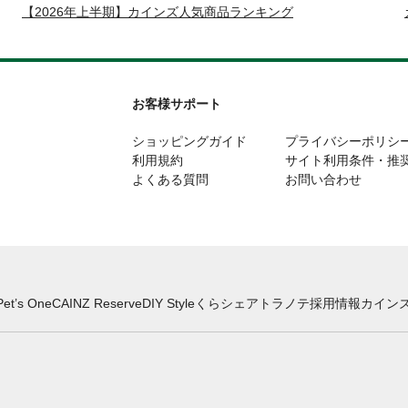
【2026年上半期】カインズ人気商品ランキング
お客様サポート
ショッピングガイド
プライバシーポリシ
利用規約
サイト利用条件・推
よくある質問
お問い合わせ
Pet’s One
CAINZ Reserve
DIY Style
くらシェア
トラノテ
採用情報
カインズ