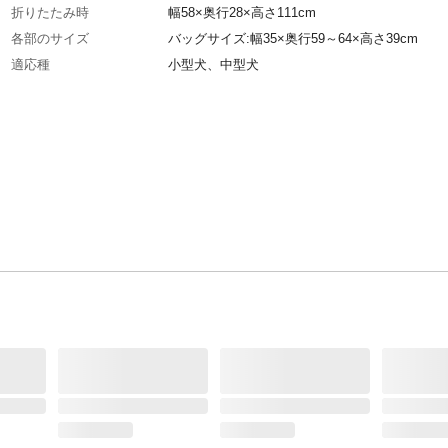
折りたたみ時
幅58×奥行28×高さ111cm
各部のサイズ
バッグサイズ:幅35×奥行59～64×高さ39cm
適応種
小型犬、中型犬
特徴
●大きなワンちゃんでも後面部分から出入りで
大きなスロープ扉つき。●ハンド補助ブレーキ
用途
ペット用カート
商品説明
前部の扉をロールアップして開ければ、メッシ
トで通気性を保ち、ワンちゃんの視野を確保し
組立目安時間（分）
5
原材料
●カート/スチールパイプ製 ●バスケット/ポリ
ル、綿、ネット地、芯材、補強板
耐荷重
30kg
使用上の注意
本品は総体重30kg以内の犬・猫専用のペットバ
す。ほかの用途には仕様しないでください。
お手入れ方法
●バッグ・底マットの汚れは軽く手で叩いてホ
払ってください。その後、風通しの良い日陰に
湿気を取り、軽くブラッシングしてください。
ーム・車輪についた泥、ホコリなどは、そのま
しないでよく絞ったぬれタオルなどを使用して