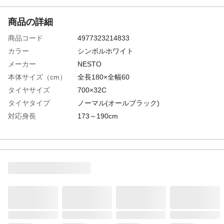
商品の詳細
商品コード
4977323214833
カラー
シンボルホワイト
メーカー
NESTO
本体サイズ（cm）
全長180×全幅60
タイヤサイズ
700×32C
タイヤタイプ
ノーマル(オールブラック)
対応身長
173～190cm
サドル高さ
90cm以上
特徴
超軽量クロスバイク。SHIMANO製外装21段
ギア
材質・素材
●フレーム/アルミ
ライト
無し
後ブレーキ
Vブレーキ
カギ
無し
キャリア
無し