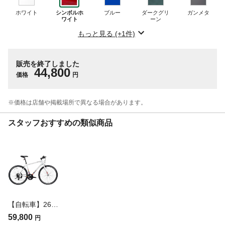
ホワイト
シンボルホ
ブルー
ダークグリ
ガンメタ
ワイト
ーン
もっと見る (+1件)
販売を終了しました
44,800
価格
円
※価格は​店舗や​掲載場所で​異なる​場合が​あります。
スタッフおすすめの類似商品
【自転車】26年モデル NESTO クロスバイク バカンゼ1G VACANZE 1 500mm 700×32C 外装21段 シンボルホワイト
59,800
円