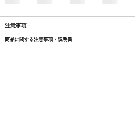
サドル
スポーツサドル
スタンド
1本スタンド
バスケット
無し
注意事項
リアテール
リフレクター
その他機能
振動吸収性を高めるFLEXOR
商品に関する注意事項・説明書
BAA
無し
モデル年度
2024年度
重量
10.6kg
変速機方式
外装21段変速
保証サービス
製品保証1年
盗難補償制度期間
無し