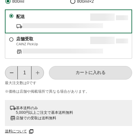
800ml
800ml×2
配送
店舗受取
CAINZ PickUp
カートに入れる
最大注文数は
0
です
※価格は​店舗や​掲載場所で​異なる​場合が​あります。
基本送料のみ
5,000円以上ご注文で基本送料無料
店舗での受取は送料無料
送料について