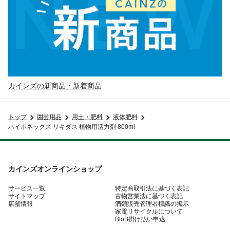
カインズの新商品・新着商品
トップ
園芸用品
用土・肥料
液体肥料
ハイポネックス リキダス 植物用活力剤 800ml
カインズオンラインショップ
サービス一覧
特定商取引法に基づく表記
サイトマップ
古物営業法に基づく表記
店舗情報
酒類販売管理者標識の掲示
家電リサイクルについて
BtoB掛け払い申込