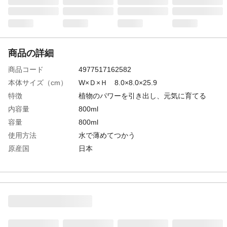
商品の詳細
商品コード
4977517162582
本体サイズ（cm）
W×Ｄ×Ｈ 8.0×8.0×25.9
特徴
植物のパワーを引き出し、元気に育てる
内容量
800ml
容量
800ml
使用方法
水で薄めてつかう
原産国
日本
目安
使用間隔は1週間に1回