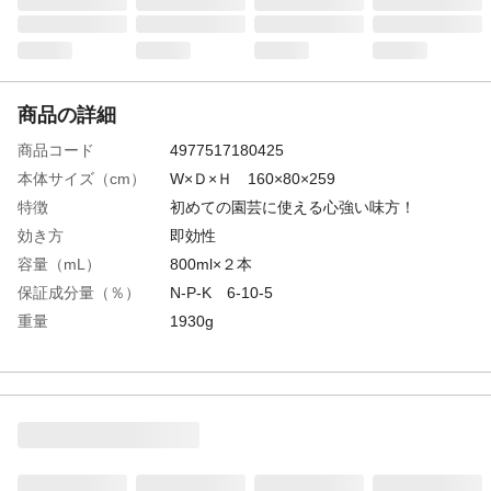
商品の詳細
商品コード
4977517180425
本体サイズ（cm）
W×Ｄ×Ｈ 160×80×259
特徴
初めての園芸に使える心強い味方！
効き方
即効性
容量（mL）
800ml×２本
保証成分量（％）
N-P-K 6-10-5
重量
1930g
生産業者保証票
生第(号)82492
登録番号
生第(号)82492
肥料の種類
家庭園芸用複合肥料
肥料の名称
ハイポネックス液6-10-5