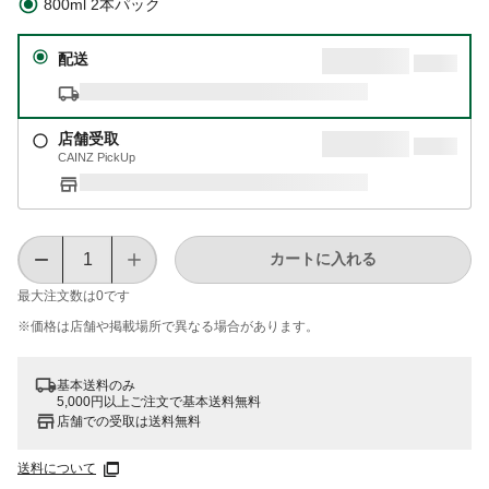
800ml 2本パック
配送
店舗受取
CAINZ PickUp
カートに入れる
最大注文数は
0
です
※価格は​店舗や​掲載場所で​異なる​場合が​あります。
基本送料のみ
5,000円以上ご注文で基本送料無料
店舗での受取は送料無料
送料について