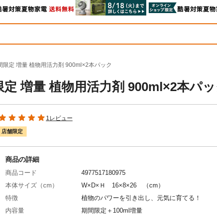
限定 増量 植物用活力剤 900ml×2本パック
 増量 植物用活力剤 900ml×2本パ
1レビュー
店舗限定
商品の詳細
商品コード
4977517180975
本体サイズ（cm）
W×D×Ｈ 16×8×26 （cm）
特徴
植物のパワーを引き出し、元気に育てる！
内容量
期間限定＋100ml増量