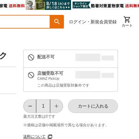
ログイン・新規会員登録
カート
ック
配送不可
店舗受取不可
CAINZ PickUp
この商品は店舗受取対象外です
カートに入れる
最大注文数は
0
です
※価格は​店舗や​掲載場所で​異なる​場合が​あります。
送料について