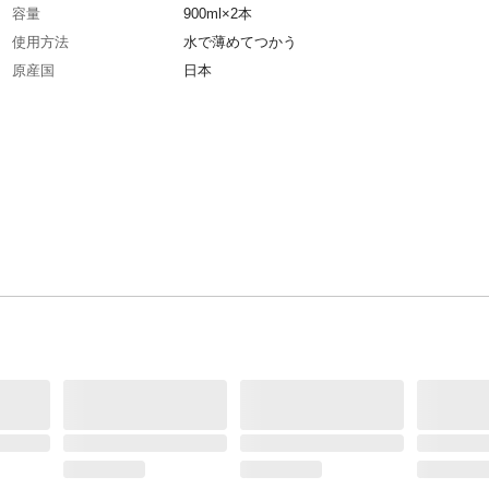
容量
900ml×2本
使用方法
水で薄めてつかう
原産国
日本
目安
使用間隔は1週間に1回