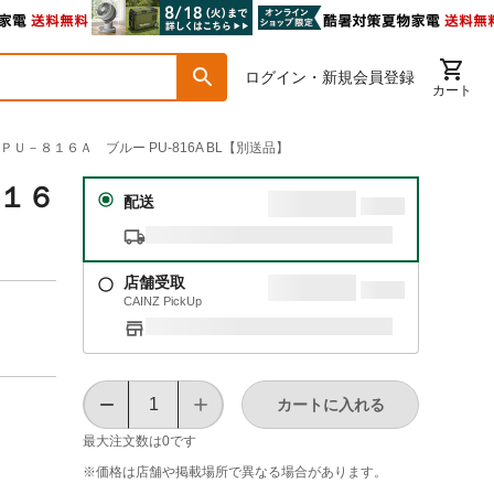
ログイン・新規会員登録
カート
ＰＵ－８１６Ａ ブルー PU-816A BL【別送品】
８１６
配送
店舗受取
CAINZ PickUp
カートに入れる
最大注文数は
0
です
※価格は​店舗や​掲載場所で​異なる​場合が​あります。