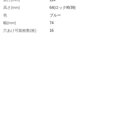
高さ(mm)
64(ロック時39)
色
ブルー
幅(mm)
74
穴あけ可能枚数(枚)
16
生産国
中国
重さ
280.000G
材質1
本体：再生樹脂
材質2
受底：再生PP
材質3
ハンドル・ベース・ホルダー：鋼板