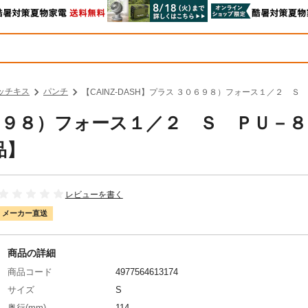
ッチキス
パンチ
【CAINZ-DASH】プラス ３０６９８）フォース１／２ Ｓ 
３０６９８）フォース１／２ Ｓ ＰＵ－
品】
レビューを書く
メーカー直送
商品の詳細
商品コード
4977564613174
サイズ
S
奥行(mm)
114