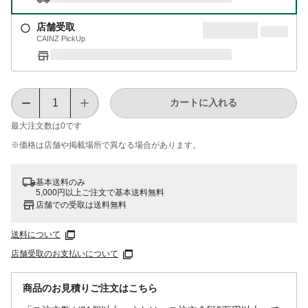
店舗受取
CAINZ PickUp
カートに入れる
最大注文数は
0
です
※価格は​店舗や​掲載場所で​異なる​場合が​あります。
基本送料のみ
5,000円以上ご注文で基本送料無料
店舗での受取は送料無料
送料について
店舗受取のお支払いについて
商品のお見積りご注文はこちら