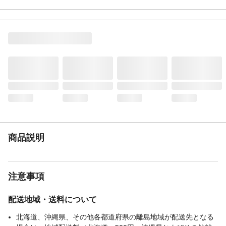
商品仕様
新機構・極ピタLOCK(商標登録済)。内蔵樹
脂ねじでジャッキ並の圧着力
材質・素材
パイプ類:鉄・エポキシ樹脂粉体塗装/内蔵ね
じ:PC樹脂/めねじキャップ:PA樹脂/キャッ
プ:ABS樹脂、EVA/スリーブ:PE樹脂
耐荷重（kg）
12-20
生産国
中国
取り付け幅範囲
30～40cm
重量
80g
商品説明
注意事項
配送地域・送料について
北海道、沖縄県、その他各都道府県の離島地域が配送先となる