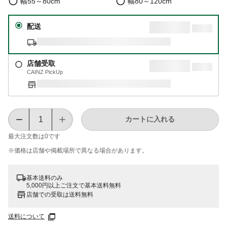
幅55～80cm
幅80～120cm
配送
店舗受取
CAINZ PickUp
カートに入れる
最大注文数は
0
です
※価格は​店舗や​掲載場所で​異なる​場合が​あります。
基本送料のみ
5,000円以上ご注文で基本送料無料
店舗での受取は送料無料
送料について