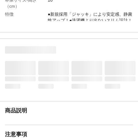
（cm）
特徴
●新規採用「ジャッキ」により安定感、静粛
性アップ！●洗濯機より出ないスリム設計！
●伸縮自在なのでほとんどの洗濯機が設置で
きます！
商品説明
●洗濯機脚寸法:(約)幅44cm~74cm×奥行
35cm~57cm
材質・素材
●フレーム、パイプ/鉄製、エポキシ樹脂粉
体塗装 ●ジャッキ/ナイロン樹脂、鉄製、
メッキ仕上げ ●キャスター/PP樹脂、ウレ
タンゴム、鉄製、メッキ仕上げ ●固定ネ
ジ/PP樹脂、鉄製、メッキ仕上げ ●ゴムパ
ット/合成ゴム
耐荷重
●洗濯時:150kg ●移動時:100kg
商品説明
注意事項