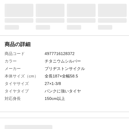
商品の詳細
商品コード
4977716128372
カラー
チタニウムシルバー
メーカー
ブリヂストンサイクル
本体サイズ（cm）
全長187×全幅58.5
タイヤサイズ
27×1-3/8
タイヤタイプ
パンクに強いタイヤ
対応身長
150cm以上
サドル高さ
最低80.5cm~最大96.5cm
特徴
長距離通学も快適に走れるプレミアムモデ
ル
商品説明
チェーンに比べお手入れの手間が少ない、