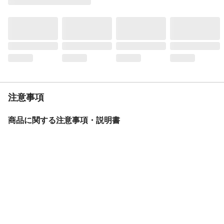
ベルトドライブ搭載
材質・素材
フレーム/アルミタフ
ライト
LEDオートライト
後ブレーキ
ローラーブレーキ
カギ
1キー2ロック
キャリア
クラス18(ステンレスキャリア)
サドル
スーパーコンフォートサドル4
注意事項
スタンド
両立スタンド
バスケット
ステンレスワイヤー＆パンチングメタルバ
商品に関する注意事項・説明書
スケット
リアテール
ソーラーテール
BAA
基準適合
モデル年度
2026年度
重量
21.3kg
変速機方式
内装5段変速
保証サービス
製品保証1年
盗難補償制度期間
購入後3年