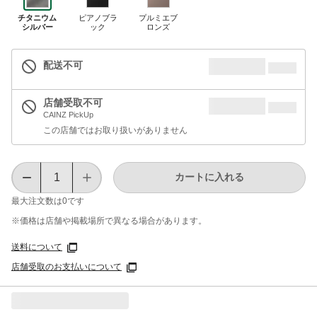
チタニウム
ピアノブラ
プルミエブ
シルバー
ック
ロンズ
配送不可
店舗受取不可
CAINZ PickUp
この店舗ではお取り扱いがありません
カートに入れる
最大注文数は
0
です
※価格は​店舗や​掲載場所で​異なる​場合が​あります。
送料について
店舗受取のお支払いについて