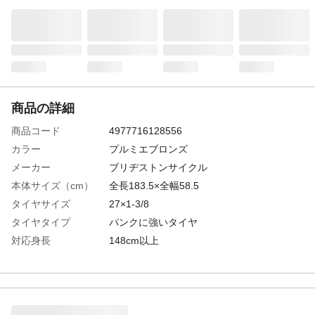
商品の詳細
商品コード
4977716128556
カラー
プルミエブロンズ
メーカー
ブリヂストンサイクル
本体サイズ（cm）
全長183.5×全幅58.5
タイヤサイズ
27×1-3/8
タイヤタイプ
パンクに強いタイヤ
対応身長
148cm以上
サドル高さ
最低79.5cm~最大95.5cm
特徴
ベルトドライブ通学車の大定番
材質・素材
フレーム/アルミタフ
ライト
LEDオートライト