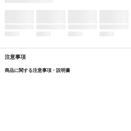
後ブレーキ
ローラーブレーキ
カギ
1キー2ロック
サドル
スーパーコンフォートサドル2
スタンド
1本スタンド
バスケット
ステンレスワイヤー＆パンチングメタルバ
スケット
リアテール
ソーラーテール
注意事項
BAA
基準適合
モデル年度
2026年度
商品に関する注意事項・説明書
重量
19.5kg
変速機方式
内装5段変速
保証サービス
製品保証1年
盗難補償制度期間
購入後3年