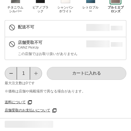
チタニウム
ピアノブラ
シャンパン
レトロブル
プルミエブ
シルバー
ック
ホワイト
ー
ロンズ
配送不可
店舗受取不可
CAINZ PickUp
この店舗ではお取り扱いがありません
カートに入れる
最大注文数は
0
です
※価格は​店舗や​掲載場所で​異なる​場合が​あります。
送料について
店舗受取のお支払いについて