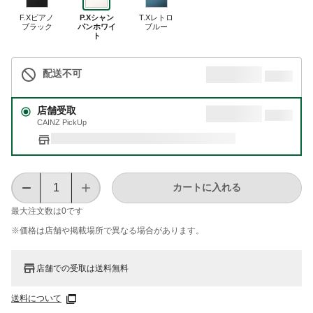
F.Xピアノ
P.Xシャン
T.Xレトロ
ブラック
パンホワイ
ブルー
ト
配送不可
店舗受取
CAINZ PickUp
カートに入れる
最大注文数は
0
です
※価格は​店舗や​掲載場所で​異なる​場合が​あります。
店舗での受取は送料無料
送料について