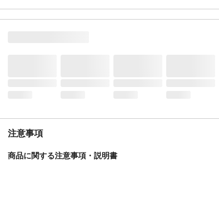
特徴
ベルトドライブ通学車の大定番
材質・素材
フレーム/アルミタフ
ライト
LEDオートライト
後ブレーキ
ローラーブレーキ
カギ
1キー2ロック
サドル
スーパーコンフォートサドル2
スタンド
1本スタンド
バスケット
ステンレスワイヤー＆パンチングメタルバ
スケット
リアテール
ソーラーテール
注意事項
BAA
基準適合
モデル年度
2026年度
商品に関する注意事項・説明書
重量
18.9kg
変速機方式
内装5段変速
保証サービス
製品保証1年
盗難補償制度期間
購入後3年