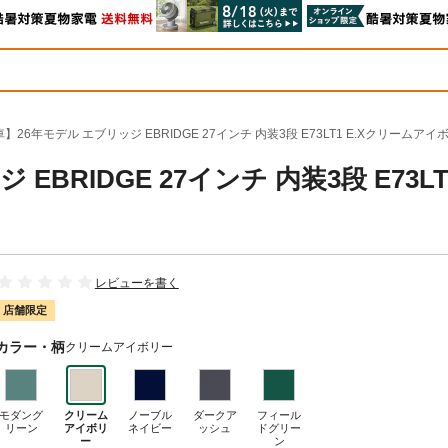
】26年モデル エブリッジ EBRIDGE 27インチ 内装3段 E73LT1 E.Xクリームアイ
BRIDGE 27インチ 内装3段 E73LT
レビューを書く
店舗限定
カラー・柄
クリームアイボリー
モダング
クリーム
ノーブル
ダークア
フィール
リーン
アイボリ
ネイビー
ッシュ
ドグリー
ー
ン