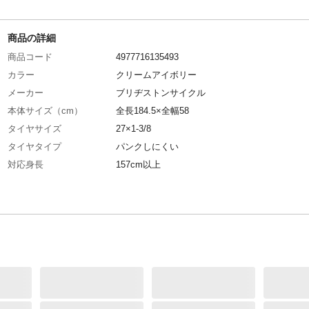
商品の詳細
商品コード
4977716135493
カラー
クリームアイボリー
メーカー
ブリヂストンサイクル
本体サイズ（cm）
全長184.5×全幅58
タイヤサイズ
27×1-3/8
タイヤタイプ
パンクしにくい
対応身長
157cm以上
サドル高さ
最低84.5cm~最大98cm
特徴
取り回しラクラクな軽量アルミフレーム採用
材質・素材
フレーム/アルミ
ライト
LEDオートライト(ワイドコンパクト点灯虫)
後ブレーキ
ローラーブレーキ(フィン付)
カギ
BSロック8
キャリア
無
サドル
テリーサドル