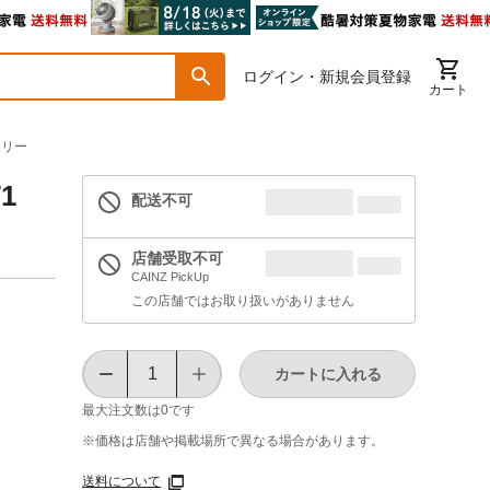
ログイン・新規会員登録
カート
ボリー
1
配送不可
店舗受取不可
CAINZ PickUp
この店舗ではお取り扱いがありません
カートに入れる
最大注文数は
0
です
※価格は​店舗や​掲載場所で​異なる​場合が​あります。
送料について