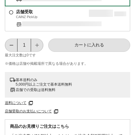
店舗受取
CAINZ PickUp
カートに入れる
最大注文数は
0
です
※価格は​店舗や​掲載場所で​異なる​場合が​あります。
基本送料のみ
5,000円以上ご注文で基本送料無料
店舗での受取は送料無料
送料について
店舗受取のお支払いについて
商品のお見積りご注文はこちら