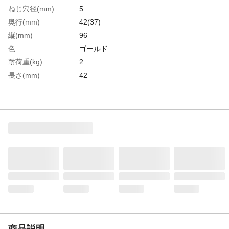
ねじ穴径(mm)
5
奥行(mm)
42(37)
縦(mm)
96
色
ゴールド
耐荷重(kg)
2
長さ(mm)
42
品名
5連フック ゴールド
幅(mm)
230
ねじ穴ピッチ(インチ)
1
生産国
台湾
重さ
63.000G
材質1
フック：鉄（ゴールドメッキ）
材質2
キャップ：PVC
商品説明