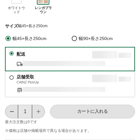
ホワイトウ
レンガブラ
ッド
ウン
サイズ
幅45×長さ250cm
幅45×長さ250cm
幅90×長さ250cm
配送
店舗受取
CAINZ PickUp
カートに入れる
最大注文数は
0
です
※価格は​店舗や​掲載場所で​異なる​場合が​あります。