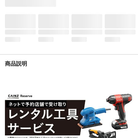
してから貼り付けてください。
使用上の注意
火のそばや高温になる所での使用はできま
せん。
材質
表面：塩化ビニール樹脂 裏面：アクリル
系樹脂
耐熱／耐冷温度
60
（℃）
生産国
日本
重量
400g
商品説明
貼れる面の適否
浴室、屋外、汚れ防止など特殊処理をした
壁紙、土壁、コンクリート等には貼れませ
ん。
柄名
レンガ