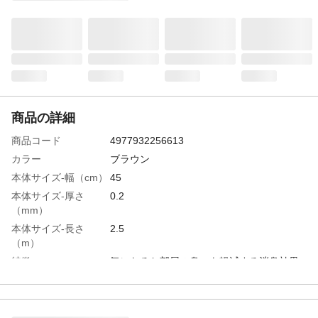
商品の詳細
商品コード
4977932256613
カラー
ブラウン
本体サイズ-幅（cm）
45
本体サイズ-厚さ
0.2
（mm）
本体サイズ-長さ
2.5
（m）
特徴
気になるお部屋の臭いを軽減する消臭効果
付き
用途
貼ってはがせる壁装飾シート
商品説明
裏面の離形紙をはがし貼る面の汚れを落と