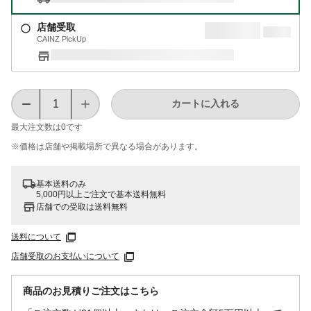
店舗受取
CAINZ PickUp
カートに入れる
最大注文数は
0
です
※価格は​店舗や​掲載場所で​異なる​場合が​あります。
基本送料のみ
5,000円以上ご注文で基本送料無料
店舗での受取は送料無料
送料について
店舗受取のお支払いについて
商品のお見積りご注文はこちら