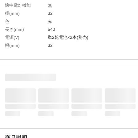
懐中電灯機能
無
径(mm)
32
色
赤
長さ(mm)
540
電源(V)
単2乾電池×2本(別売)
幅(mm)
32
連続使用時間(h)
280時間(アルカリ電池使用)
LED数(個)
6
点滅有無
有
ブザー
無
生産国
中国
重さ
146.000G
材質1
パイプ部：ポリカーボネート（PC）
材質2
グリップ部：ABS樹脂
商品説明