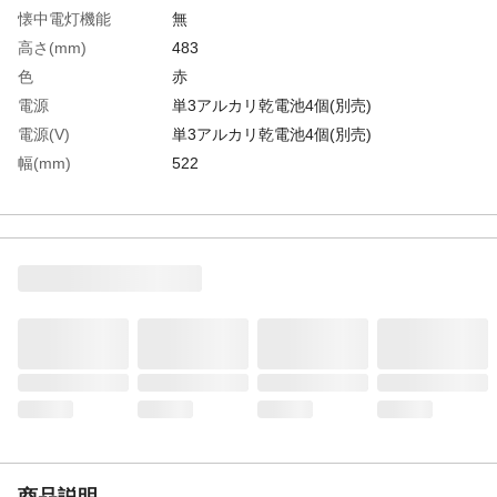
懐中電灯機能
無
高さ(mm)
483
色
赤
電源
単3アルカリ乾電池4個(別売)
電源(V)
単3アルカリ乾電池4個(別売)
幅(mm)
522
LED数(個)
21
点滅有無
有
ブザー
無
生産国
中国
重さ
1.800KG
材質1
本体・電池ケース部：ABS樹脂
材質2
反射板：アクリル
材質3
脚部：スチール
商品説明