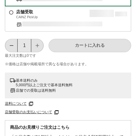
店舗受取
CAINZ PickUp
カートに入れる
最大注文数は
0
です
※価格は​店舗や​掲載場所で​異なる​場合が​あります。
基本送料のみ
5,000円以上ご注文で基本送料無料
店舗での受取は送料無料
送料について
店舗受取のお支払いについて
商品のお見積りご注文はこちら