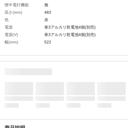
懐中電灯機能
無
高さ(mm)
483
色
赤
電源
単3アルカリ乾電池4個(別売)
電源(V)
単3アルカリ乾電池4個(別売)
幅(mm)
522
LED数(個)
21
点滅有無
有
ブザー
無
生産国
中国
重さ
1.800KG
材質1
本体・電池ケース部：ABS樹脂
材質2
反射板：アクリル
材質3
脚部：スチール
商品説明