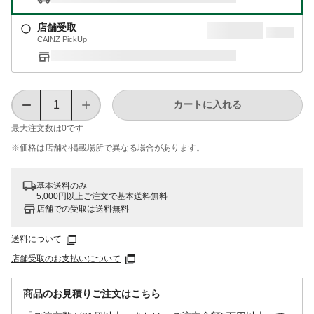
店舗受取
CAINZ PickUp
カートに入れる
最大注文数は
0
です
※価格は​店舗や​掲載場所で​異なる​場合が​あります。
基本送料のみ
5,000円以上ご注文で基本送料無料
店舗での受取は送料無料
送料について
店舗受取のお支払いについて
商品のお見積りご注文はこちら