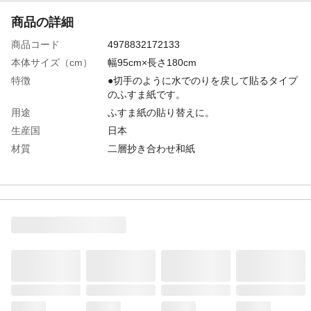
商品の詳細
商品コード
4978832172133
本体サイズ（cm）
幅95cm×長さ180cm
特徴
●切手のように水でのりを戻して貼るタイプ
のふすま紙です。
用途
ふすま紙の貼り替えに。
生産国
日本
材質
二層抄き合わせ和紙
重量
400g
貼る前の注意
●劣化の激しい下地には十分に接着しない場
合があります。●片面施工はふすま本体が反
る可能性がありますので両面貼り替えをお
勧めします。
貼る面の適否
ダンボール襖、発泡スチロール襖へのご使
用はお避けください。
必要な道具類
洗面器、スポンジ、カッターナイフ、木づ
ち、タオル、カッティングメジャー、びょ
う抜き、カジヤ、なぜばけ