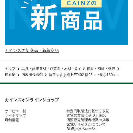
カインズの新商品・新着商品
トップ
工具・建築資材・作業着・木材・DIY
接着・補修・梱包
接着剤
内装用接着剤
特選ふすま紙 HFT402 幅95cm×長さ180cm
カインズオンラインショップ
サービス一覧
特定商取引法に基づく表記
サイトマップ
古物営業法に基づく表記
店舗情報
酒類販売管理者標識の掲示
家電リサイクルについて
BtoB掛け払い申込