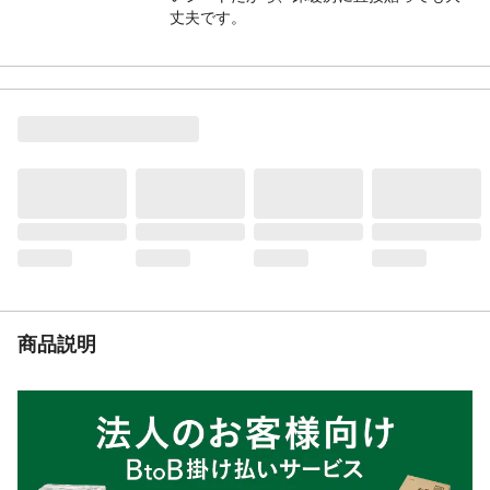
丈夫です。
用途
フローリングの保護に。
使用上の注意
●フローリングの材質によっては表面を傷め
る場合がありますので目立たない箇所で試
してからお貼りください。
材質
ポリエステル、アクリル系粘着剤
耐熱／耐冷温度
80℃
（℃）
生産国
日本
重量
250g
貼れない面
ザラザラ面、凸凹面
貼れる面
フローリング
必要な道具
カッター(またはハサミ)、スキージー等
商品説明