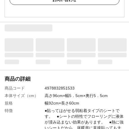
商品の詳細
商品コード
4978832851533
本体サイズ（cm）
高さ96cm×幅5．5cm×奥行5．5cm
規格
幅92cm×長さ60cm
特徴
●貼ってはがせる弱粘着タイプのシートで
す。 ●シートの特性でフローリングに液体
が浸み込まない効果があります。 ●熱に強
いシートだから、床暖房に直接貼っても大