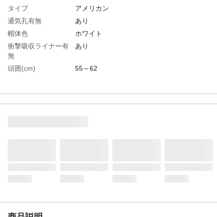
タイプ
アメリカン
通気孔有無
あり
帽体色
ホワイト
衝撃吸収ライナー有
あり
無
頭囲(cm)
55～62
墜落時保護用
〇
生産国
日本
重さ
415.000G
材質1
帽体:ABS樹脂
商品説明