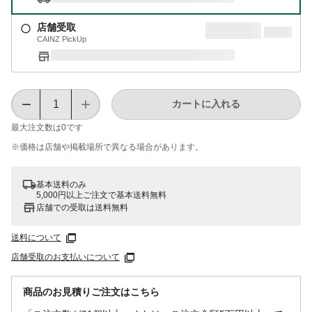
店舗受取
CAINZ PickUp
カートに入れる
最大注文数は
0
です
※価格は​店舗や​掲載場所で​異なる​場合が​あります。
基本送料のみ
5,000円以上ご注文で基本送料無料
店舗での受取は送料無料
送料について
店舗受取のお支払いについて
商品のお見積りご注文はこちら