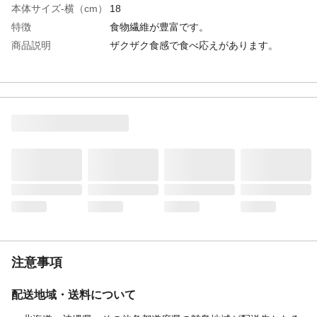
本体サイズ-横（cm）
18
特徴
食物繊維が豊富です。
商品説明
ザクザク食感で食べ応えがあります。
内容量
195ｇ
原材料
バナナ、ココナッツオイル、砂糖／香料
カロリー
519kcal
賞味期限
150日
注意事項
配送地域・送料について