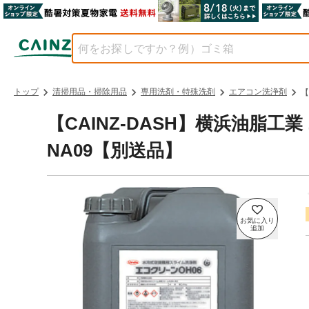
トップ
清掃用品・掃除用品
専用洗剤・特殊洗剤
エアコン洗浄剤
【
【CAINZ-DASH】横浜油脂
NA09【別送品】