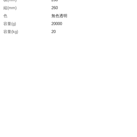
縦(mm)
260
色
無色透明
容量(g)
20000
容量(kg)
20
容量(L)
20.2
容量(ml)
20200
希釈倍率
保有水量の25～50％
生産国
日本
重さ
22.160KG
材質1
主成分：過酸化水素（6％未満）