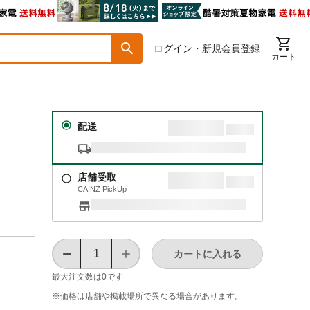
ログイン・新規会員登録
カート
配送
店舗受取
CAINZ PickUp
カートに入れる
最大注文数は
0
です
※価格は​店舗や​掲載場所で​異なる​場合が​あります。