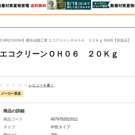
CAINZ-DASH】横浜油脂工業 エコクリーンＯＨ０６ ２０Ｋｇ NA09【別送品】
工業 エコクリーンＯＨ０６ ２０Ｋｇ
レビューを書く
メーカー直送
商品の詳細
商品コード
4979782022011
タイプ
中性タイプ
横(mm)
260