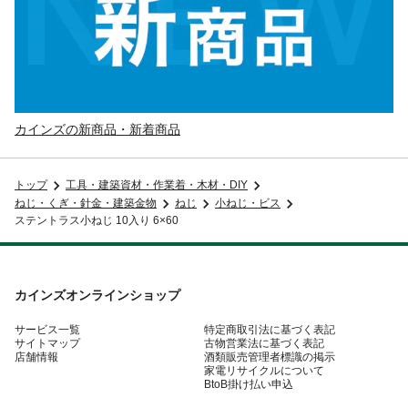
カインズの新商品・新着商品
トップ
工具・建築資材・作業着・木材・DIY
ねじ・くぎ・針金・建築金物
ねじ
小ねじ・ビス
ステントラス小ねじ 10入り 6×60
カインズオンラインショップ
サービス一覧
特定商取引法に基づく表記
サイトマップ
古物営業法に基づく表記
店舗情報
酒類販売管理者標識の掲示
家電リサイクルについて
BtoB掛け払い申込