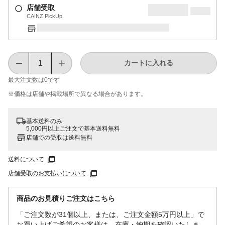
店舗受取
CAINZ PickUp
カートに入れる
最大注文数は
0
です
※価格は​店舗や​掲載場所で​異なる​場合が​あります。
基本送料のみ
5,000円以上ご注文で基本送料無料
店舗での受取は送料無料
送料について
店舗受取のお支払いについて
商品のお見積りご注文はこちら
「ご注文数が31個以上、または、ご注文金額5万円以上」で
お買い上げご希望のお客様は、在庫・納期を確認いたしま