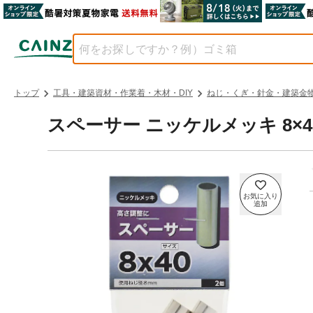
トップ
工具・建築資材・作業着・木材・DIY
ねじ・くぎ・針金・建築金
スペーサー ニッケルメッキ 8×4