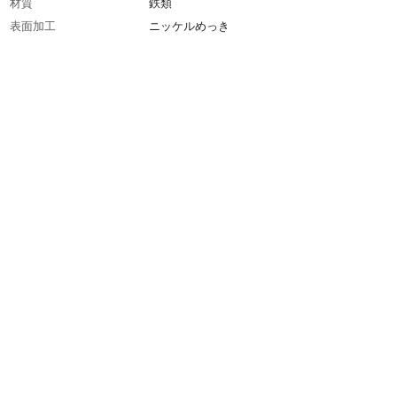
材質
鉄類
表面加工
ニッケルめっき