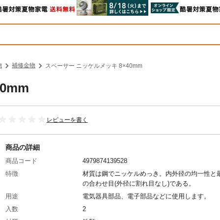
物
補修金物
スペーサー ニッケルメッキ 8×40mm
0mm
レビューを書く
商品の詳細
商品コード
4979874139528
特徴
材質は鋼でニッケルめっき。内外径の均一性と
の合わせ目(外径に割れ目なし)である。
用途
電気器具部品、電子部品などに使用します。
入数
2