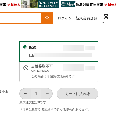
ログイン・新規会員登録
カート
配送
店舗受取不可
CAINZ PickUp
この商品は店舗受取対象外です
最小限
カートに入れる
最大注文数は
0
です
※価格は​店舗や​掲載場所で​異なる​場合が​あります。