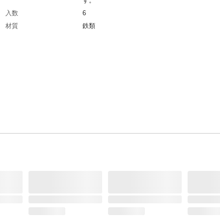
す。
入数
6
材質
鉄類