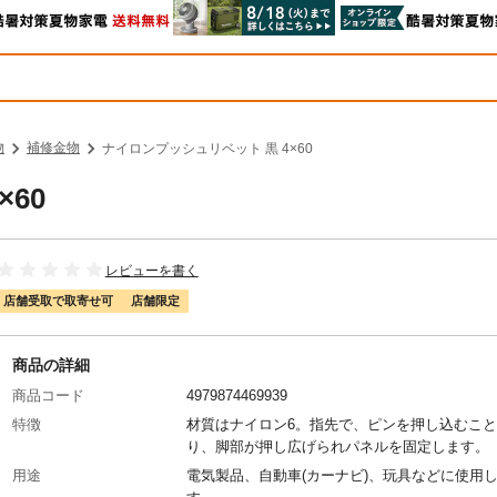
物
補修金物
ナイロンプッシュリベット 黒 4×60
60
レビューを書く
店舗受取で取寄せ可
店舗限定
商品の詳細
商品コード
4979874469939
特徴
材質はナイロン6。指先で、ピンを押し込むこ
り、脚部が押し広げられパネルを固定します。
用途
電気製品、自動車(カーナビ)、玩具などに使用