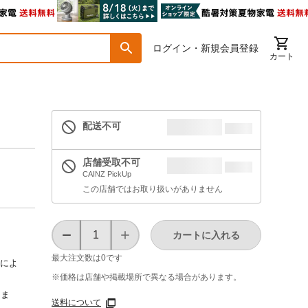
ログイン・新規会員登録
カート
配送不可
店舗受取不可
CAINZ PickUp
この店舗ではお取り扱いがありません
カートに入れる
最大注文数は
0
です
とによ
※価格は​店舗や​掲載場所で​異なる​場合が​あります。
しま
送料について