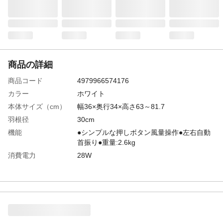
商品の詳細
商品コード
4979966574176
カラー
ホワイト
本体サイズ（cm）
幅36×奥行34×高さ63～81.7
羽根径
30cm
機能
●シンプルな押しボタン風量操作●左右自動
首振り●重量:2.6kg
消費電力
28W
電気代
1時間当たり0.87円 *(電気代)根拠となる計
算式 消費電力(W)÷1，000×料金単価
31(円/kWh)×使用時間(h)
付属品／セット内容
保証書兼取扱説明書
オフタイマー
3時間 切タイマー