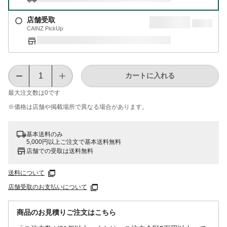
店舗受取
CAINZ PickUp
カートに入れる
最大注文数は
0
です
※価格は​店舗や​掲載場所で​異なる​場合が​あります。
基本送料のみ
5,000円以上ご注文で基本送料無料
店舗での受取は送料無料
送料について
店舗受取のお支払いについて
商品のお見積りご注文はこちら