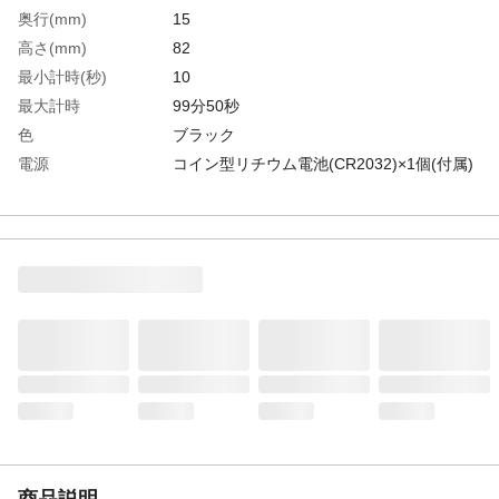
奥行(mm)
15
高さ(mm)
82
最小計時(秒)
10
最大計時
99分50秒
色
ブラック
電源
コイン型リチウム電池(CR2032)×1個(付属)
幅(mm)
82
最小計時
10秒
生産国
中国
重さ
67.000G
商品説明