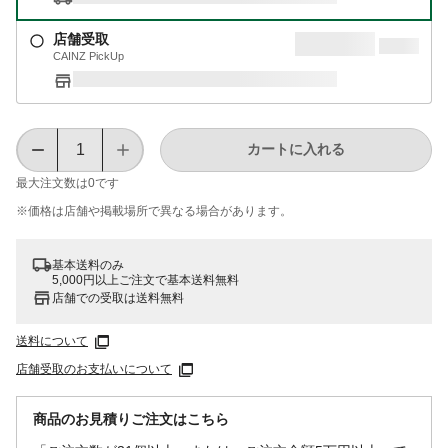
店舗受取
CAINZ PickUp
カートに入れる
最大注文数は
0
です
※価格は​店舗や​掲載場所で​異なる​場合が​あります。
基本送料のみ
5,000円以上ご注文で基本送料無料
店舗での受取は送料無料
送料について
店舗受取のお支払いについて
商品のお見積りご注文はこちら