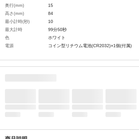
奥行(mm)
15
高さ(mm)
84
最小計時(秒)
10
最大計時
99分50秒
色
ホワイト
電源
コイン型リチウム電池(CR2032)×1個(付属)
幅(mm)
55
最小計時
10秒
生産国
中国
重さ
48.000G
商品説明