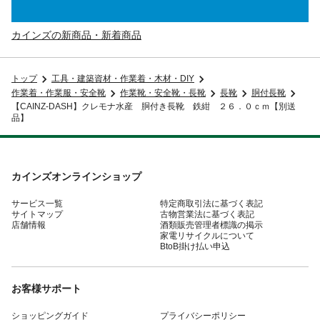
カインズの新商品・新着商品
トップ
工具・建築資材・作業着・木材・DIY
作業着・作業服・安全靴
作業靴・安全靴・長靴
長靴
胴付長靴
【CAINZ-DASH】クレモナ水産 胴付き長靴 鉄紺 ２６．０ｃｍ【別送
品】
カインズオンラインショップ
サービス一覧
特定商取引法に基づく表記
サイトマップ
古物営業法に基づく表記
店舗情報
酒類販売管理者標識の掲示
家電リサイクルについて
BtoB掛け払い申込
お客様サポート
ショッピングガイド
プライバシーポリシー