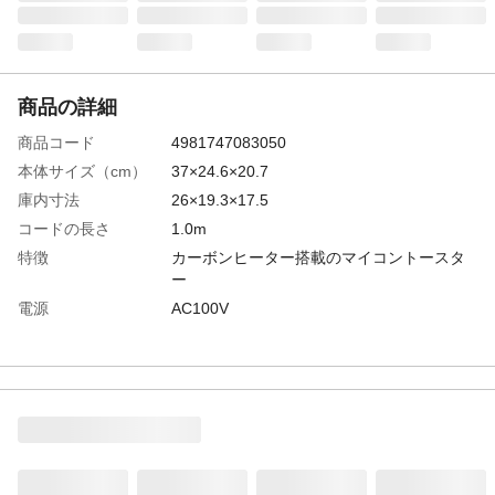
商品の詳細
商品コード
4981747083050
本体サイズ（cm）
37×24.6×20.7
庫内寸法
26×19.3×17.5
コードの長さ
1.0m
特徴
カーボンヒーター搭載のマイコントースタ
ー
電源
AC100V
機能
便利な6つの自動コース、トースト９０秒ス
ピード焼き上げ、ミラー調扉
周波数
50/60Hz
消費電力
1320W
定格電圧
AC100V
生産国
中国