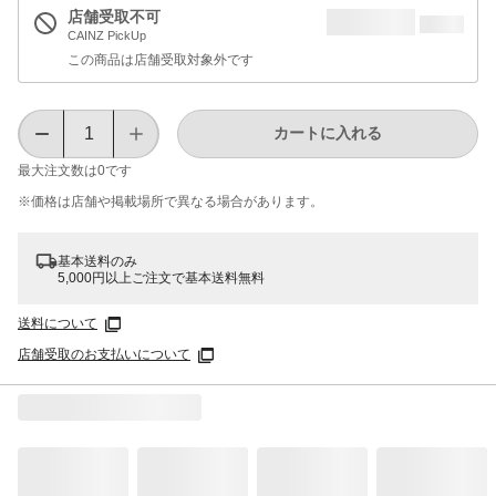
店舗受取不可
CAINZ PickUp
この商品は店舗受取対象外です
カートに入れる
最大注文数は
0
です
※価格は​店舗や​掲載場所で​異なる​場合が​あります。
基本送料のみ
5,000円以上ご注文で基本送料無料
送料について
店舗受取のお支払いについて