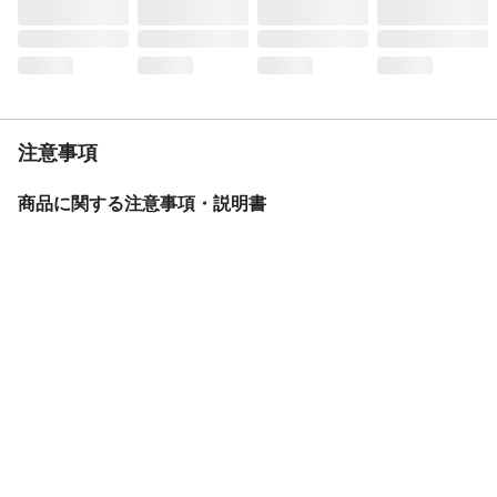
ヒーター切替
温度調節
温度
約40～230℃
重量
約１．１Ｋg
注意事項
商品に関する注意事項・説明書