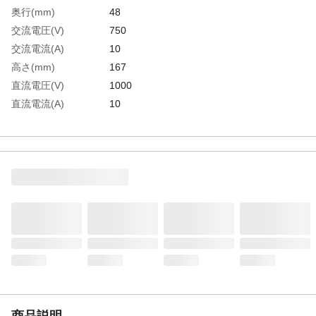
奥行(mm)
48
交流電圧(V)
750
交流電流(A)
10
高さ(mm)
167
直流電圧(V)
1000
直流電流(A)
10
抵抗(Ω)
40M
電源
単3乾電池(R6P)×2本(付属)
電源(V)
単3乾電池(R6P)×2本(付属)
幅(mm)
90
校正書類
対応可能
検波方式
平均値整流(MEAN)
導通チェック
10～120Ωでブザー音
生産国
日本
重さ
330.000G
商品説明