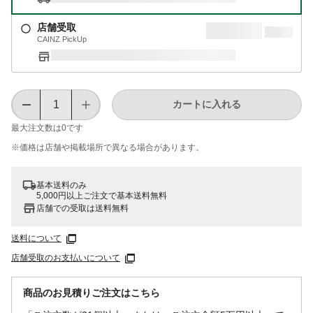
店舗受取
CAINZ PickUp
カートに入れる
最大注文数は
0
です
※価格は​店舗や​掲載場所で​異なる​場合が​あります。
基本送料のみ
5,000円以上ご注文で基本送料無料
店舗での受取は送料無料
送料について
店舗受取のお支払いについて
商品のお見積りご注文はこちら