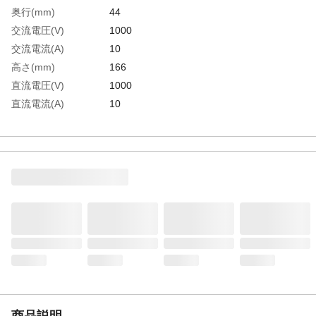
奥行(mm)
44
交流電圧(V)
1000
交流電流(A)
10
高さ(mm)
166
直流電圧(V)
1000
直流電流(A)
10
抵抗(Ω)
40M
電源
単3乾電池(R6P)×2本(付属)
電源(V)
単3乾電池(R6P)×2本(付属)
幅(mm)
82
校正書類
対応可能
バッテリーチェック
概略値（30Ω負荷時）1.5V電池専用
検波方式
平均値整流(MEAN)
導通チェック
0～85Ω（±45Ω）で発音とLED点灯 開放電
圧:約0.4V
生産国
中国
重さ
360.000G
商品説明