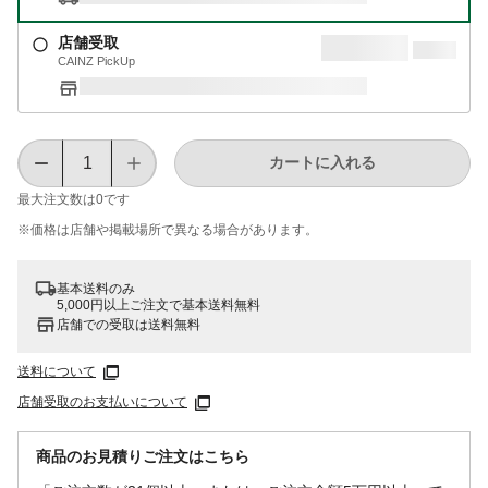
店舗受取
CAINZ PickUp
カートに入れる
最大注文数は
0
です
※価格は​店舗や​掲載場所で​異なる​場合が​あります。
基本送料のみ
5,000円以上ご注文で基本送料無料
店舗での受取は送料無料
送料について
店舗受取のお支払いについて
商品のお見積りご注文はこちら