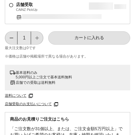
店舗受取
CAINZ PickUp
カートに入れる
最大注文数は
0
です
※価格は​店舗や​掲載場所で​異なる​場合が​あります。
基本送料のみ
5,000円以上ご注文で基本送料無料
店舗での受取は送料無料
送料について
店舗受取のお支払いについて
商品のお見積りご注文はこちら
「ご注文数が31個以上、または、ご注文金額5万円以上」で
お買い上げご希望のお客様は、在庫・納期を確認いたしま