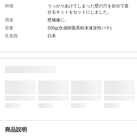
特徴
うっかりあけてしまった壁の穴を自分で直
せるキットをセットにしました。
用途
壁補修に。
容量
200g(合成樹脂系粉末速攻性パテ)
生産国
日本
重量
250g
適用下地
石こうボード、ベニヤ板
必要数
補修箇所の大きさにより
標準希釈率
パテ2:水1の量で溶いてペースト状に
商品説明