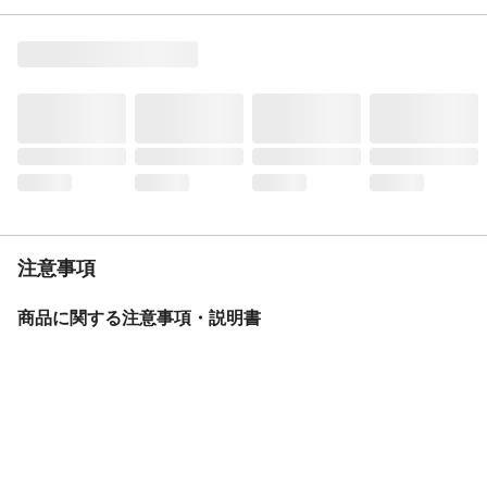
商品説明
お洒落なアーチ型フレームのシティサイク
ル
材質・素材
フレーム/スチール
ライト
LEDオートライト
後ブレーキ
バンドブレーキ(フィン付)
カギ
シリンダーサークル錠
キャリア
クラス18
サドル
テリーサドル
スタンド
1本スタンド
注意事項
バスケット
ワイヤーバスケット
リアテール
泥除けリフレクター
商品に関する注意事項・説明書
BAA
基準適合
モデル年度
2025年度
重量
19.7kg
変速機方式
外装6段変速
保証サービス
製品保証1年
盗難補償制度期間
無