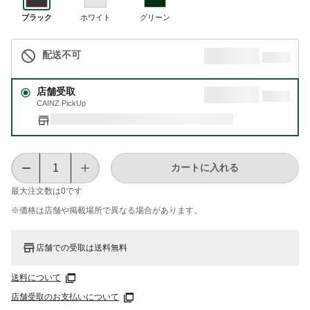
ブラック
ホワイト
グリーン
配送不可
店舗受取
CAINZ PickUp
カートに入れる
最大注文数は
0
です
※価格は​店舗や​掲載場所で​異なる​場合が​あります。
店舗での受取は送料無料
送料について
店舗受取のお支払いについて