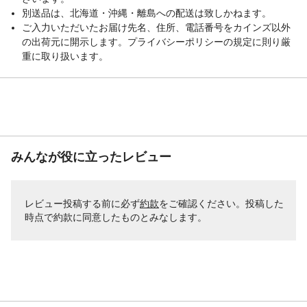
中性洗剤などでふき取ってから乾いた布で
別送品は、北海道・沖縄・離島への配送は致しかねます。
十分ふき取ってください。有機溶剤を含ん
ご入力いただいたお届け先名、住所、電話番号をカインズ以外
だシンナー、ベンジンなどは使用しないで
の出荷元に開示します。プライバシーポリシーの規定に則り厳
ください。
重に取り扱います。
生産国
日本
梱包サイズー高さ
49
（cm）
梱包サイズー縦
117
（cm）
梱包サイズー横
69
（cm）
みんなが役に立ったレビュー
クッション材
ウレタンフォーム
ひじ掛け有無
なし
レビュー投稿する前に必ず
約款
をご確認ください。投稿した
リクライニング機能
3段階リクライニング
時点で約款に同意したものとみなします。
張り材
ポリエステル100%