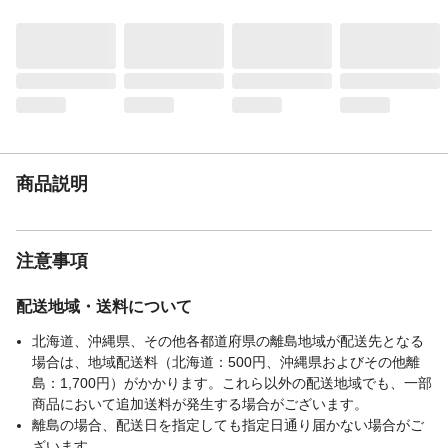
ポケットコイル仕様
商品説明
●座面にはポケットコイルスプリングを使
用。クッション性抜群の座り心地です。●背
もたれは3段階リクライニングが可能です。
●背もたれが高く首までしっかりささえま
す。●脚を外すとロータイプソファーとして
も使用可能です。
重量（kg）
17.5
商品説明
材質・素材
●張り生地:ポリエステル100%●構造部材:ス
チールパイプ、ポケットコイルスプリン
グ、樹脂脚●クッション材:ウレタンフォー
ム
注意事項
耐荷重（kg）
100
使用上の注意
●カバーの洗濯はできませんのでカバーは外
配送地域・送料について
さないでください。●開封直後にまれににお
北海道、沖縄県、その他各都道府県の離島地域が配送先となる
いが気になる時がありますが、そのときは1
場合は、地域配送料（北海道：500円、沖縄県およびその他離
日風通しの良いところで陰干ししてくださ
島：1,700円）がかかります。これら以外の配送地域でも、一部
い。●傷つけ防止の為、敷物を敷いてご使用
商品において追加送料が発生する場合がございます。
ください。
離島の場合、配送日を指定しても指定日通り届かない場合がご
お手入れ方法
表面が汚れたときは、きれいな布を使い、
ざいます。