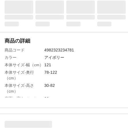
商品の詳細
商品コード
4982323234781
カラー
アイボリー
本体サイズ-幅（cm）
121
本体サイズ-奥行
78-122
（cm）
本体サイズ-高さ
30-82
（cm）
座面の高さ（cm）
30
ソファー時サイズ
(約)幅121×奥行78～122×高さ82cm、座面
高 30cm
適応人数
2人
特徴
2人掛けハイバックソファーPVC生地 座面