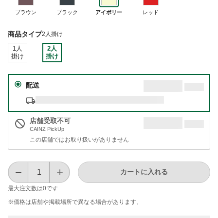
ブラウン
ブラック
アイボリー
レッド
商品タイプ
2人掛け
1人
2人
掛け
掛け
配送
店舗受取不可
CAINZ PickUp
この店舗ではお取り扱いがありません
カートに入れる
最大注文数は
0
です
※価格は​店舗や​掲載場所で​異なる​場合が​あります。