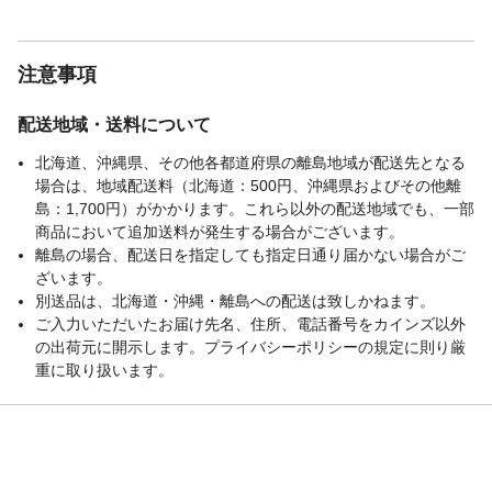
い。
使用上の注意
安全のため、お取扱説明書を必ず最後まで
お読みください。本文を熟読してご理解い
注意事項
ただいた後は、必ず大切に保管してくださ
い。
配送地域・送料について
お手入れ方法
カバーリングタイプなので表面が汚れたと
きは、1番外側のカバーのみ洗濯機で洗うこ
北海道、沖縄県、その他各都道府県の離島地域が配送先となる
とが出来ます。
場合は、地域配送料（北海道：500円、沖縄県およびその他離
生産国
島：1,700円）がかかります。これら以外の配送地域でも、一部
日本
商品において追加送料が発生する場合がございます。
クッション材
ウレタンフォーム
離島の場合、配送日を指定しても指定日通り届かない場合がご
リクライニング機能
無し
ざいます。
使用ギヤ
無し
別送品は、北海道・沖縄・離島への配送は致しかねます。
張り材
無し
ご入力いただいたお届け先名、住所、電話番号をカインズ以外
の出荷元に開示します。プライバシーポリシーの規定に則り厳
重に取り扱います。