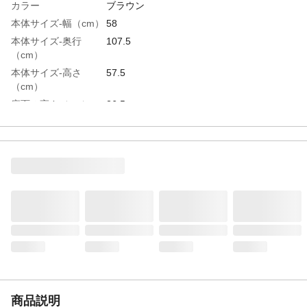
カラー
ブラウン
本体サイズ-幅（cm）
58
本体サイズ-奥行
107.5
（cm）
本体サイズ-高さ
57.5
（cm）
座面の高さ（cm）
26.5
使用時サイズ
107.5
フラット時サイズ
107.5
特徴
背もたれのカーブが身体にフィットし、心
地よい座り心地。カバーは簡単に取り外せ
て洗濯可能。スマートフォンやリモコンが
収まる側面ポケット付き。
重量（kg）
7
商品仕様
チップモールド成型
材質・素材
●表地/ポリエステル:100% ●裏地/ポリエス
テル:100%
耐荷重（kg）
60
商品説明
使用方法
取り扱い説明に従い正しくご使用くださ