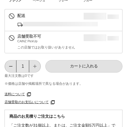
ブラウン
ベージュ
グレー
ブルー
配送
店舗受取不可
CAINZ PickUp
この店舗ではお取り扱いがありません
カートに入れる
最大注文数は
0
です
※価格は​店舗や​掲載場所で​異なる​場合が​あります。
送料について
店舗受取のお支払いについて
商品のお見積りご注文はこちら
「ご注文数が31個以上、または、ご注文金額5万円以上」で