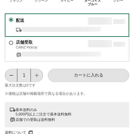
ブラウン
グリーン
ネイビー
ターコイズ
グレー
ブルー
配送
店舗受取
CAINZ PickUp
カートに入れる
最大注文数は
0
です
※価格は​店舗や​掲載場所で​異なる​場合が​あります。
基本送料のみ
5,000円以上ご注文で基本送料無料
店舗での受取は送料無料
送料について