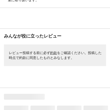
（cm）
梱包サイズー縦
125
（cm）
梱包サイズー横
51
（cm）
クッション材
ウレタンフォーム
みんなが役に立ったレビュー
ひじ掛け有無
あり
リクライニング機能
14段階リクライニング
張り材
ポリエステル100%
レビュー投稿する前に必ず
約款
をご確認ください。投稿した
時点で約款に同意したものとみなします。