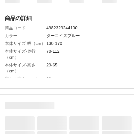
商品の詳細
商品コード
4982323244100
カラー
ターコイズブルー
本体サイズ-幅（cm）
130-170
本体サイズ-奥行
78-112
（cm）
本体サイズ-高さ
29-65
（cm）
座面の高さ（cm）
29
ソファー時サイズ
●幅130～170×奥行78～112×高さ65cm、座
面高 29cm
適応人数
2人
特徴
2人掛けカウチソファーファブリック生地
座面ポケットコイル仕様
商品説明
●座面にはポケットコイルスプリングを使
用。●ケッション性抜群の座り心地です●背
もたれは14段階、両肘は14段階リクライニ