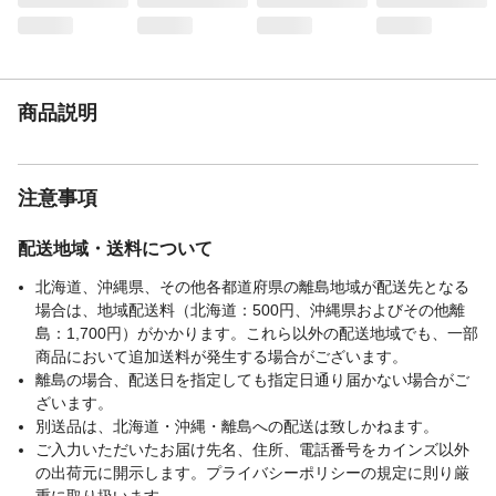
ングが可能です。
重量（kg）
16
材質・素材
●張り生地:ポリエステル100% 構造部材:ス
チールパイプ、ポケットコイルスプリン
商品説明
グ、樹脂脚●クッション材:ウレタンフォー
ム
耐荷重（kg）
120
注意事項
使用上の注意
●カバーの洗濯はできませんのでカバーは外
さないでください。●開封直後にまれににお
いが気になる時がありますが、そのときは1
配送地域・送料について
日風通しの良いところで陰干ししてくださ
北海道、沖縄県、その他各都道府県の離島地域が配送先となる
い。●傷つけ防止の為、敷物を敷いてご使用
場合は、地域配送料（北海道：500円、沖縄県およびその他離
ください。
島：1,700円）がかかります。これら以外の配送地域でも、一部
お手入れ方法
表面が汚れたときは、きれいな布を使い、
商品において追加送料が発生する場合がございます。
中性洗剤などでふき取ってから乾いた布で
離島の場合、配送日を指定しても指定日通り届かない場合がご
十分ふき取ってください。有機溶剤を含ん
ざいます。
だシンナー、ベンジンなどは使用しないで
別送品は、北海道・沖縄・離島への配送は致しかねます。
ください。
ご入力いただいたお届け先名、住所、電話番号をカインズ以外
生産国
日本
の出荷元に開示します。プライバシーポリシーの規定に則り厳
梱包サイズー高さ
64
重に取り扱います。