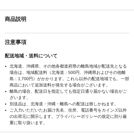
ァーとしても使用可能です。
重量（kg）
16
材質・素材
●張り生地/合成皮革●構造部材/スチールパイ
商品説明
プ、ポケットコイルスプリング、樹脂脚●ク
ッション材/ウレタンフォーム
耐荷重（kg）
100
注意事項
使用上の注意
●カバーの洗濯はできませんのでカバーは外
さないでください。●開封直後にまれににお
いが気になる時がありますが、そのときは1
配送地域・送料について
日風通しの良いところで陰干ししてくださ
北海道、沖縄県、その他各都道府県の離島地域が配送先となる
い。●傷つけ防止の為、敷物を敷いてご使用
場合は、地域配送料（北海道：500円、沖縄県およびその他離
ください。
島：1,700円）がかかります。これら以外の配送地域でも、一部
お手入れ方法
表面が汚れたときは、きれいな布を使い、
商品において追加送料が発生する場合がございます。
中性洗剤などでふき取ってから乾いた布で
離島の場合、配送日を指定しても指定日通り届かない場合がご
十分ふき取ってください。有機溶剤を含ん
ざいます。
だシンナー、ベンジンなどは使用しないで
別送品は、北海道・沖縄・離島への配送は致しかねます。
ください。
ご入力いただいたお届け先名、住所、電話番号をカインズ以外
生産国
日本
の出荷元に開示します。プライバシーポリシーの規定に則り厳
梱包サイズー高さ
64
重に取り扱います。
（cm）