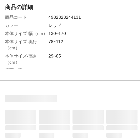
商品の詳細
商品コード
4982323244131
カラー
レッド
本体サイズ-幅（cm）
130~170
本体サイズ-奥行
78~112
（cm）
本体サイズ-高さ
29~65
（cm）
座面の高さ（cm）
29
ソファー時サイズ
幅130～170×奥行78～112×高さ65cm、座
面高29cm
適応人数
2人
特徴
2人掛けカウチソファーPVC生地 座面ポケ
ットコイル仕様
商品説明
●座面にはポケットコイルスプリングを使
用。クッション性抜群の座り心地です●背も
たれは14段階、両肘は14段階リクライニン
グが可能です。●脚を外すとロータイプソフ