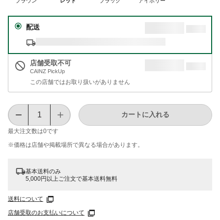
ブラウン
レッド
ブラック
アイボリー
配送
店舗受取不可
CAINZ PickUp
この店舗ではお取り扱いがありません
カートに入れる
最大注文数は
0
です
※価格は​店舗や​掲載場所で​異なる​場合が​あります。
基本送料のみ
5,000円以上ご注文で基本送料無料
送料について
店舗受取のお支払いについて