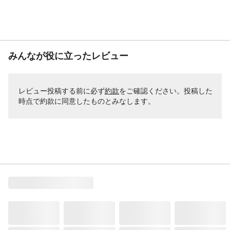
梱包サイズー縦
125
（cm）
梱包サイズー横
51
（cm）
クッション材
ウレタンフォーム
みんなが役に立ったレビュー
ひじ掛け有無
あり
リクライニング機能
14段階リクライニング
張り材
合成皮革
レビュー投稿する前に必ず
約款
をご確認ください。投稿した
時点で約款に同意したものとみなします。