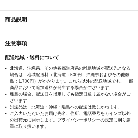
耐荷重（kg）
100
使用上の注意
取り扱い説明に従い正しくご使用くださ
商品説明
い。
お手入れ方法
表面が汚れたときは、きれいな布を使い、
中性洗剤などでふき取ってから乾いた布で
十分ふき取ってください。有機溶剤を含ん
注意事項
だシンナー、ベンジンなどは使用しないで
ください。
配送地域・送料について
生産国
日本
北海道、沖縄県、その他各都道府県の離島地域が配送先となる
梱包サイズー高さ
94
場合は、地域配送料（北海道：500円、沖縄県およびその他離
（cm）
島：1,700円）がかかります。これら以外の配送地域でも、一部
梱包サイズー縦
47
商品において追加送料が発生する場合がございます。
（cm）
離島の場合、配送日を指定しても指定日通り届かない場合がご
梱包サイズー横
74
ざいます。
（cm）
別送品は、北海道・沖縄・離島への配送は致しかねます。
クッション材
ウレタンフォーム、鋼製ばね
ご入力いただいたお届け先名、住所、電話番号をカインズ以外
の出荷元に開示します。プライバシーポリシーの規定に則り厳
ひじ掛け有無
有り
重に取り扱います。
リクライニング機能
無し
使用例
無し