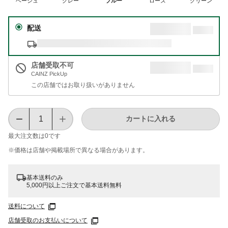
ベージュ
グレー
ブルー
ローズ
グリーン
配送
店舗受取不可
CAINZ PickUp
この店舗ではお取り扱いがありません
カートに入れる
最大注文数は
0
です
※価格は​店舗や​掲載場所で​異なる​場合が​あります。
基本送料のみ
5,000円以上ご注文で基本送料無料
送料について
店舗受取のお支払いについて