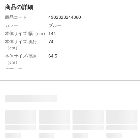
商品の詳細
商品コード
4982323244360
カラー
ブルー
本体サイズ-幅（cm）
144
本体サイズ-奥行
74
（cm）
本体サイズ-高さ
64.5
（cm）
座面の高さ（cm）
29
ソファー時サイズ
144
適応人数
2
特徴
セパレート使用可能
商品説明
ワンルームでも圧迫感のない、コンパクト
カウチソファ、座面にはポケットコイル使
用し耐久性も兼ね備えている。
重量（kg）
20
商品仕様
チップモールド成型
材質・素材
生地：ポリエステル100％