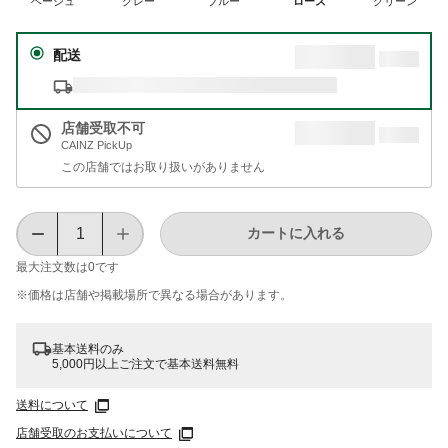
ベージュ
グレー
ブルー
ローズ
グリーン
配送
店舗受取不可
CAINZ PickUp
この店舗ではお取り扱いがありません
カートに入れる
最大注文数は
0
です
※価格は​店舗や​掲載場所で​異なる​場合が​あります。
基本送料のみ
5,000円以上ご注文で基本送料無料
送料について
店舗受取のお支払いについて