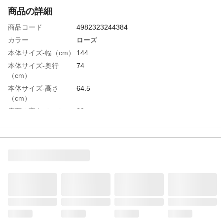
商品の詳細
商品コード
4982323244384
カラー
ローズ
本体サイズ-幅（cm）
144
本体サイズ-奥行
74
（cm）
本体サイズ-高さ
64.5
（cm）
座面の高さ（cm）
29
ソファー時サイズ
144
適応人数
2
特徴
セパレート使用可能
商品説明
ワンルームでも圧迫感のない、コンパクト
カウチソファ、座面にはポケットコイル使
用し耐久性も兼ね備えている。
重量（kg）
20
商品仕様
チップモールド成型
材質・素材
生地：ポリエステル100％