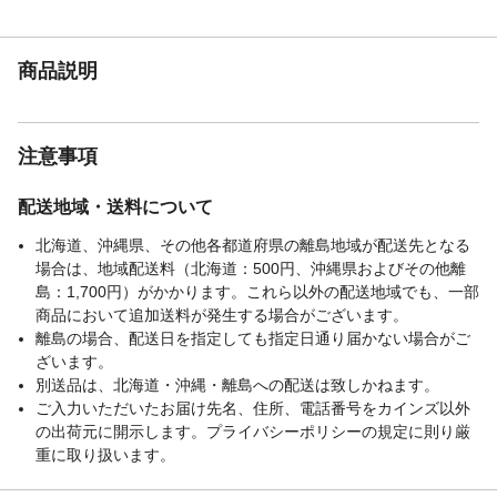
耐荷重（kg）
100
使用上の注意
取り扱い説明に従い正しくご使用くださ
商品説明
い。
お手入れ方法
表面が汚れたときは、きれいな布を使い、
中性洗剤などでふき取ってから乾いた布で
十分ふき取ってください。有機溶剤を含ん
注意事項
だシンナー、ベンジンなどは使用しないで
ください。
配送地域・送料について
生産国
日本
北海道、沖縄県、その他各都道府県の離島地域が配送先となる
梱包サイズー高さ
94
場合は、地域配送料（北海道：500円、沖縄県およびその他離
（cm）
島：1,700円）がかかります。これら以外の配送地域でも、一部
梱包サイズー縦
47
商品において追加送料が発生する場合がございます。
（cm）
離島の場合、配送日を指定しても指定日通り届かない場合がご
梱包サイズー横
74
ざいます。
（cm）
別送品は、北海道・沖縄・離島への配送は致しかねます。
クッション材
ウレタンフォーム、鋼製ばね
ご入力いただいたお届け先名、住所、電話番号をカインズ以外
の出荷元に開示します。プライバシーポリシーの規定に則り厳
ひじ掛け有無
有り
重に取り扱います。
リクライニング機能
無し
使用例
無し